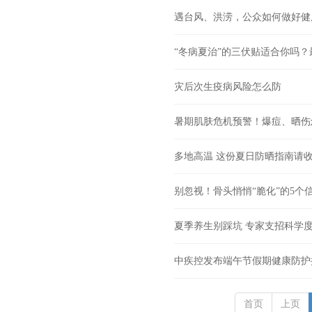
遇台风、洪涝，公众如何做好健
“冬病夏治”的三伏贴适合你吗
灾后次生疫病风险怎么防
暑期肌肤危机预警！爆痘、晒伤
多地高温 这份夏日防晒指南请
别忽视！骨头悄悄“脆化”的5个
夏季养生别踩坑 专家支招科学
中疾控发布端午节假期健康防护
首页
上页