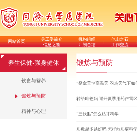
关工委简介
机构组织
他山之石
网站首页
信息之窗
计划总结
工作交流
锻炼与预防
养生保健-强身健体
饮食与营养
“桑拿天”≠高温天 闷热天气下
锻炼与预防
转给咱爸妈 避开夏季用药仨雷
精神与心理
“三伏贴”怎么贴才科学
步数越多越好吗 怎样散步更科