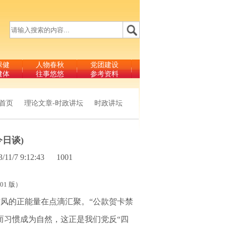
保健
人物春秋
党团建设
健体
往事悠悠
参考资料
首页
理论文章-时政讲坛
时政讲坛
今日谈)
3/11/7 9:12:43
1001
01 版）
风的正能量在点滴汇聚。“公款贺卡禁
进而习惯成为自然，这正是我们党反“四