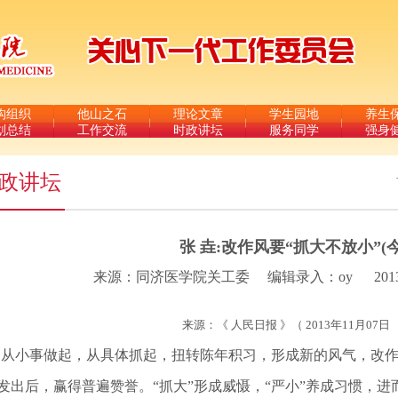
构组织
他山之石
理论文章
学生园地
养生
划总结
工作交流
时政讲坛
服务同学
强身
政讲坛
张 垚:改作风要“抓大不放小”(
来源：同济医学院关工委
编辑录入：oy
201
来源：《 人民日报 》（ 2013年11月07日 
从小事做起，从具体抓起，扭转陈年积习，形成新的风气，改作
”发出后，赢得普遍赞誉。“抓大”形成威慑，“严小”养成习惯，