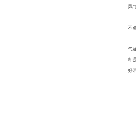
风
与
不
任
气
却
好