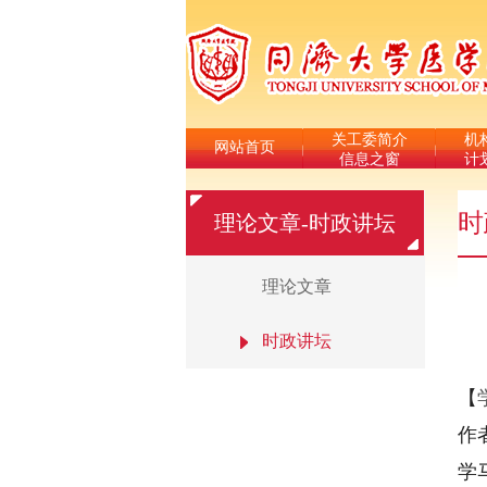
关工委简介
机
网站首页
信息之窗
计
时
理论文章-时政讲坛
理论文章
时政讲坛
【
作
学