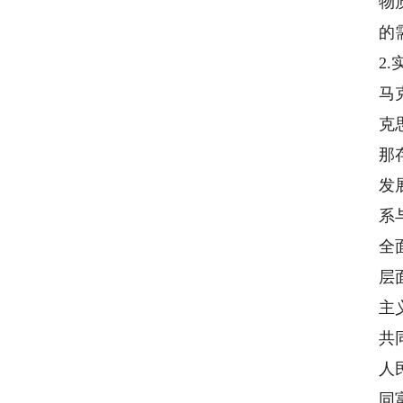
物
的
2
马
克
那
发
系
全
层
主
共
人
同