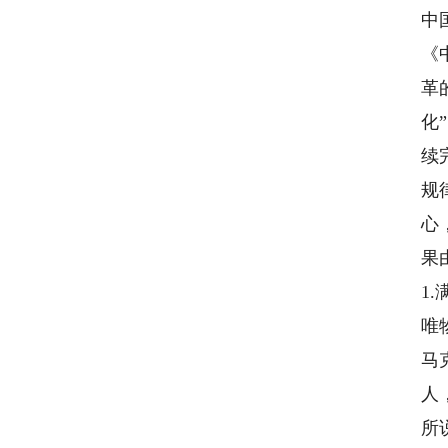
中
《
革
化
续
规
心
果
1
唯
马
人
所