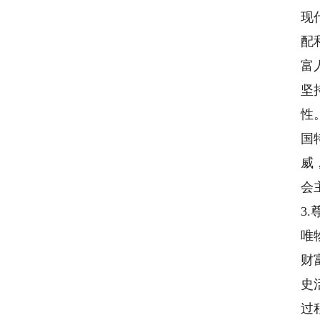
现
配
富
坚
性
国
威
会
3
唯
财
史
过