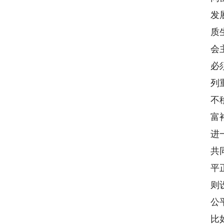
发
质
会
必
列
不
富
进
共
平
则
公
比