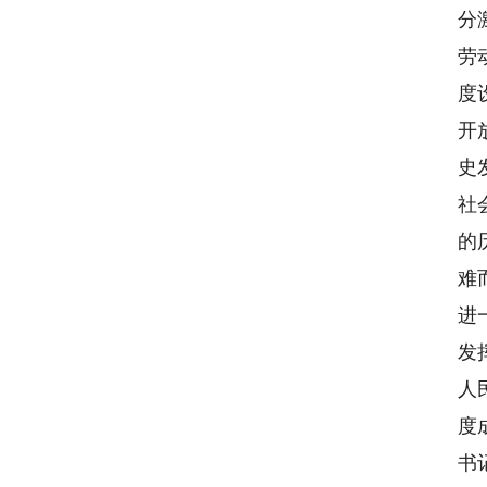
分
劳
度
开
史
社
的
难
进
发
人
度
书