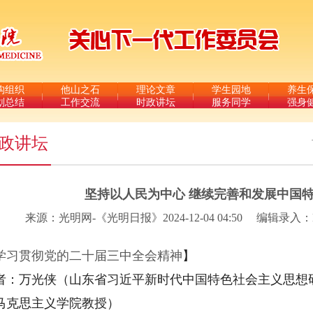
构组织
他山之石
理论文章
学生园地
养生
划总结
工作交流
时政讲坛
服务同学
强身
政讲坛
坚持以人民为中心 继续完善和发展中国
来源：光明网-《光明日报》2024-12-04 04:50
编辑录入：L
学习贯彻党的二十届三中全会精神
】
者：万光侠（山东省习近平新时代中国特色社会主义思想
马克思主义学院教授）