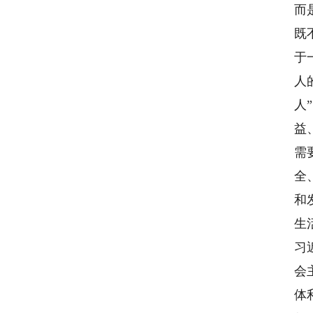
而
既
于
人
人
益
需
全
和
生
习
会
体