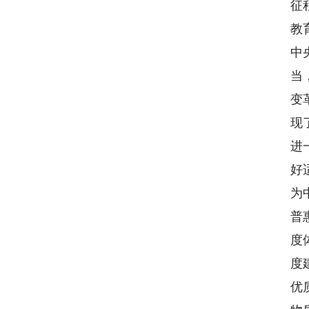
征
教
中
当
变
现
进
好
为
普
度
度
优