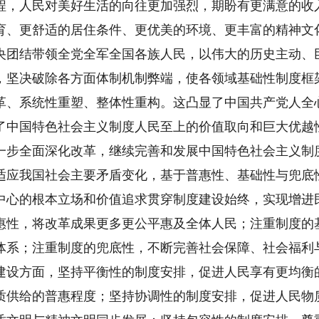
程，人民对美好生活的向往更加强烈，期盼有更满意的收
育、更舒适的居住条件、更优美的环境、更丰富的精神文
央团结带领全党全军全国各族人民，以伟大的历史主动、
，坚决破除各方面体制机制弊端，使各领域基础性制度框
革、系统性重塑、整体性重构。这凸显了中国共产党人全
了中国特色社会主义制度人民至上的价值取向和巨大优越
一步全面深化改革，继续完善和发展中国特色社会主义制
适应我国社会主要矛盾变化，基于普惠性、基础性与兜底
中心的根本立场和价值追求贯穿制度建设始终，实现增进
惠性，将改革成果更多更公平惠及全体人民；注重制度的
体系；注重制度的兜底性，不断完善社会保障、社会福利
建设方面，坚持平衡性的制度安排，促进人民享有更均衡
质供给的普惠程度；坚持协调性的制度安排，促进人民物