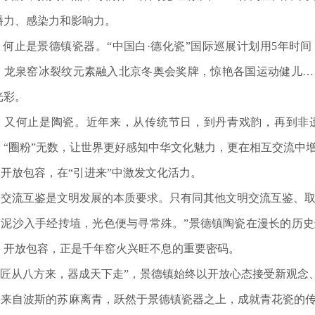
播力、感染力和影响力。
止是景德镇瓷器。“中国白·德化瓷”国际巡展计划用5年时间
；龙泉窑冰裂纹元素融入北京冬奥会奖牌，惊艳各国运动健儿…
光彩。
何止是陶瓷。近年来，从传统节日，到丹青戏韵，再到非遗
、“圈粉”无数，让世界更好感知中华文化魅力，更在相互交流中
放包容，在“引进来”中激发文化活力。
流互鉴是文明发展的本质要求。只有同其他文明交流互鉴、取
泥沙入手经抟埴，光色便与寻常殊。”景德镇陶瓷在漫长的历史
。开放包容，正是千年窑火兴旺不息的重要密码。
匠从八方来，器成天下走”，景德镇始终以开放心态接受新观念
自波斯的苏麻离青，跃然于景德镇瓷器之上，成就青花瓷的传