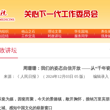
构组织
他山之石
理论文章
学生园地
养生
划总结
工作交流
时政讲坛
服务同学
强身
政讲坛
周珊珊：我们的姿态自信开放 ——从“千年
来源：《 人民日报 》（ 2024年12月03日 05 版） ​
编辑录入：
瓷为媒，因瓷而聚，今天的景德镇，敞开胸怀，接纳万里宾朋
之城、感知中国文化的崭新窗口