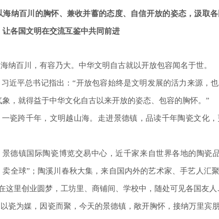
海纳百川的胸怀、兼收并蓄的态度、自信开放的姿态，汲取各
，让各国文明在交流互鉴中共同前进
纳百川，有容乃大。中华文明自古就以开放包容闻名于世。
近平总书记指出：“开放包容始终是文明发展的活力来源，也
气象，就得益于中华文化自古以来开放的姿态、包容的胸怀。”
瓷跨千年，文明越山海。走进景德镇，品读千年陶瓷文化，
。
德镇国际陶瓷博览交易中心，近千家来自世界各地的陶瓷品
、卖全球”；陶溪川春秋大集，来自国内外的艺术家、手艺人汇聚
”在这里创业圆梦，工坊里、商铺间、学校中，随处可见各国友人
瓷为媒，因瓷而聚，今天的景德镇，敞开胸怀，接纳万里宾朋