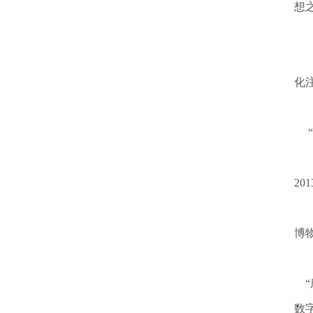
想
一
正
化
开
“
去
2
千
博
今
“
数