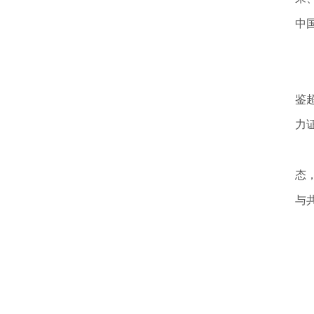
中
包
新
鉴
力
中
态
与