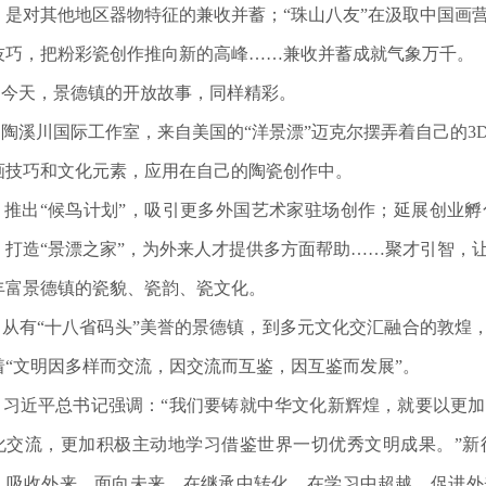
，是对其他地区器物特征的兼收并蓄；“珠山八友”在汲取中国画
技巧，把粉彩瓷创作推向新的高峰……兼收并蓄成就气象万千。
天，景德镇的开放故事，同样精彩。
溪川国际工作室，来自美国的“洋景漂”迈克尔摆弄着自己的3
画技巧和文化元素，应用在自己的陶瓷创作中。
出“候鸟计划”，吸引更多外国艺术家驻场创作；延展创业孵
；打造“景漂之家”，为外来人才提供多方面帮助……聚才引智，
丰富景德镇的瓷貌、瓷韵、瓷文化。
有“十八省码头”美誉的景德镇，到多元文化交汇融合的敦煌，
着“文明因多样而交流，因交流而互鉴，因互鉴而发展”。
近平总书记强调：“我们要铸就中华文化新辉煌，就要以更加
化交流，更加积极主动地学习借鉴世界一切优秀文明成果。”新
、吸收外来、面向未来，在继承中转化，在学习中超越，促进外