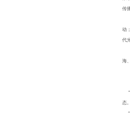
传
何
动
代
又
海
开
交
“
态
“
来