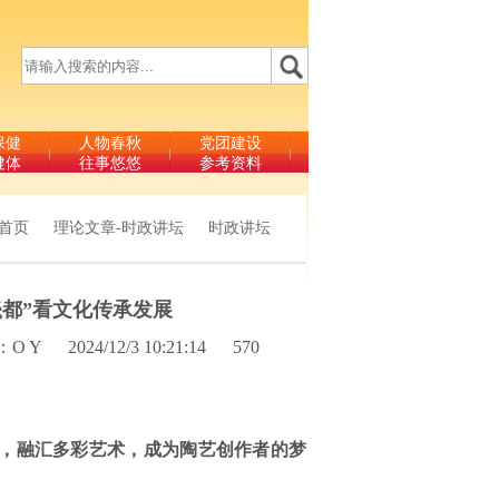
保健
人物春秋
党团建设
健体
往事悠悠
参考资料
首页
理论文章-时政讲坛
时政讲坛
瓷都”看文化传承发展
O Y
2024/12/3 10:21:14
570
，融汇多彩艺术，成为陶艺创作者的梦