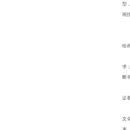
型
画
今
陶
绘
推
求
断
从
证
习
文
来