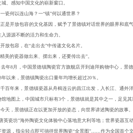
之城、感知中国文化的崭新窗口。
瓷何以连山海？一“镇”何以通世界？
是开放包容的文化基因，赋予了景德镇对话世界的眼界和底气
注入源源不断的活力和生命力。
放包容，在“走出去”中传递文化名片。
精美的瓷器做出来、摆出来，还要传出去”。
年8月，中国景德镇陶瓷官方旗舰店开到迪拜购物中心，景德镇
013年以来，景德镇陶瓷出口量年均增长超过20％。
百年来，景德镇瓷器从舟楫连云的昌江出发，入长江、通外洋，
物馆地图上，中国城市只标有3个，景德镇就是其中之一，足见其
天，景德镇正在以更加开放的姿态，向世界讲述陶瓷的故事
唐英瓷坊”海外陶瓷文化体验中心落地意大利等地；世界瓷器互
字资源，指尖轻点即可徜徉世界陶瓷“全景图”……作为全国首个