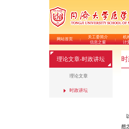
关工委简介
机
网站首页
信息之窗
计
时
理论文章-时政讲坛
理论文章
时政讲坛
以
想